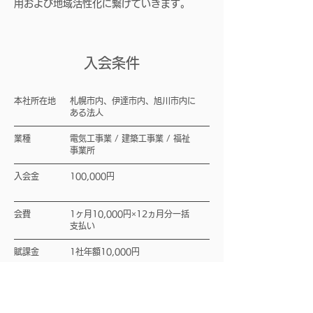
用および地域活性化に繋げていきます。
入会条件
本社所在地
札幌市内、伊達市内、旭川市内に
ある法人
業種
電気工事業 / 建築工事業 / 福祉
事業所
入会金
100,000円
​会費
1ヶ月10,000円×12ヵ月分一括
支払い
賦課金
1社年額10,000円